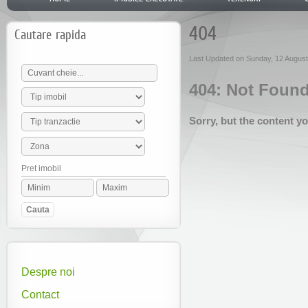
404
Cautare rapida
Last Updated on Sunday, 12 Augus
404: Not Foun
Sorry, but the content y
Pret imobil
Despre noi
Contact