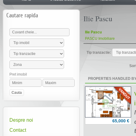
Cautare rapida
Ilie Pascu
Ilie Pascu
PASCU Imobiliare
Tip tranzactie:
Sor
Pret imobil
PROPERTIES HANDLED BY 
Despre noi
65,000 €
Contact