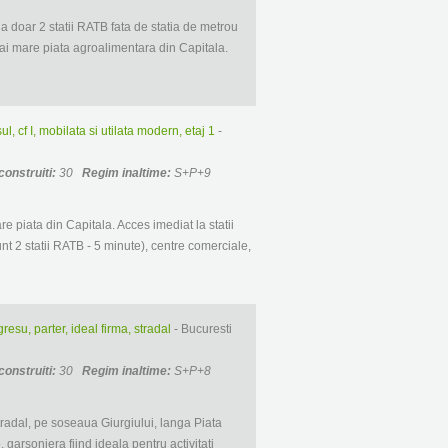
la doar 2 statii RATB fata de statia de metrou
mai mare piata agroalimentara din Capitala.
l, cf I, mobilata si utilata modern, etaj 1
-
construiti:
30
Regim inaltime:
S+P+9
re piata din Capitala. Acces imediat la statii
nt 2 statii RATB - 5 minute), centre comerciale,
esu, parter, ideal firma, stradal
- Bucuresti
construiti:
30
Regim inaltime:
S+P+8
stradal, pe soseaua Giurgiului, langa Piata
 garsoniera fiind ideala pentru activitati