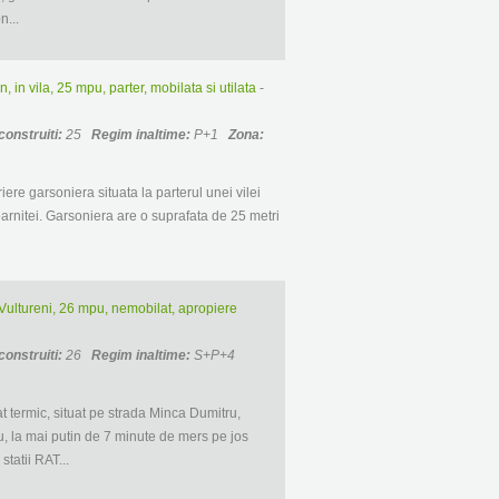
n...
in vila, 25 mpu, parter, mobilata si utilata
-
construiti:
25
Regim inaltime:
P+1
Zona:
iere garsoniera situata la parterul unei vilei
rnitei. Garsoniera are o suprafata de 25 metri
Vultureni, 26 mpu, nemobilat, apropiere
construiti:
26
Regim inaltime:
S+P+4
at termic, situat pe strada Minca Dumitru,
u, la mai putin de 7 minute de mers pe jos
tatii RAT...