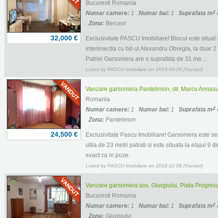
Bucuresti Romania
2
Numar camere:
1
Numar bai:
1
Suprafata m
Zona:
Berceni
32,000 €
Exclusivitate PASCU Imobiliare! Blocul este situat
interesectia cu bd-ul Alexandru Obregia, la doar 2 
Patriei Garsoniera are o suprafata de 31 me...
Listed by PASCU Imobiliare on 2019-03-20 [Vandut]
Vanzare garsoniera Pantelimon, str. Marcu Armasul
Romania
2
Numar camere:
1
Numar bai:
1
Suprafata m
Zona:
Pantelimon
24,500 €
Exclusivitate Pascu Imobiliare! Garsoniera este se
utila de 23 metri patrati si este situata la etajul 9 
exact ca in poze.
Listed by PASCU Imobiliare on 2018-12-08 [Vandut]
Vanzare garsoniera sos. Giurgiului, Piata Progresul,
Bucuresti Romania
2
Numar camere:
1
Numar bai:
1
Suprafata m
Zona:
Giurgiului