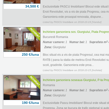
34,500 €
Exclusivitate PASCU Imobiliare! Blocul este situat 
Eroii Revolutiei, vis a vis de piata Progresu, cea 
Garsoniera este proaspat renovata, dispune...
Listed by PASCU Imobiliare on 2018-10-19 [Vandut]
Inchiriere garsoniera sos. Giurgiului, Piata Progresu
Bucuresti Romania
2
Numar camere:
1
Numar bai:
1
Suprafata m
Zona:
Giurgiului
250 €/luna
Bloc situat vis a vis de piata Progresul, cea mai ma
RATB ( pana la statia de metrou Eroii Revolutiei su
scoli, gradinite. Garsoniera este proa...
Listed by PASCU Imobiliare on 2018-10-15 [Inchiriat]
Inchiriere garsoniera soseaua Giurgiului, P-ta Progr
Romania
2
Numar camere:
1
Numar bai:
1
Suprafata m
Zona:
Giurgiului
190 €/luna
Exclusivitate Pascu Imobiliare! Blocul este situat 
Progresu. Zona se bucura de trafic pietonal si auto,