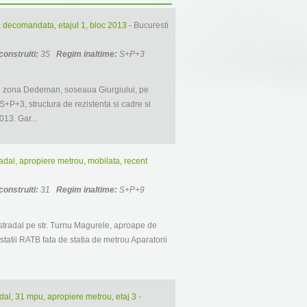
 decomandata, etajul 1, bloc 2013
- Bucuresti
construiti:
35
Regim inaltime:
S+P+3
 in zona Dedeman, soseaua Giurgiului, pe
+P+3, structura de rezistenta si cadre si
013. Gar...
adal, apropiere metrou, mobilata, recent
construiti:
31
Regim inaltime:
S+P+9
 stradal pe str. Turnu Magurele, aproape de
statii RATB fata de statia de metrou Aparatorii
al, 31 mpu, apropiere metrou, etaj 3
-