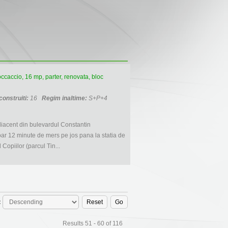
caccio, 16 mp, parter, renovata, bloc
construiti:
16
Regim inaltime:
S+P+4
diacent din bulevardul Constantin
ar 12 minute de mers pe jos pana la statia de
opiilor (parcul Tin...
:
Results 51 - 60 of 116