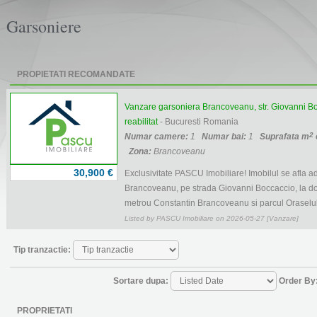
Garsoniere
PROPIETATI RECOMANDATE
Vanzare garsoniera Brancoveanu, str. Giovanni Boc
reabilitat
- Bucuresti Romania
2
Numar camere:
1
Numar bai:
1
Suprafata m
Zona:
Brancoveanu
30,900 €
Exclusivitate PASCU Imobiliare! Imobilul se afla a
Brancoveanu, pe strada Giovanni Boccaccio, la do
metrou Constantin Brancoveanu si parcul Oraselul C
Listed by PASCU Imobiliare on 2026-05-27 [Vanzare]
Tip tranzactie:
Sortare dupa:
Order By
PROPRIETATI