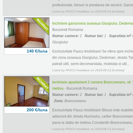
profesionale, birouri si prestarea de servicii. Garso
Listed by PASCU Imobiliare on 2018-09-14 [Inchiriat]
Inchiriere garsoniera soseaua Giurgiului, Dedeman, 
Bucuresti Romania
2
Numar camere:
1
Numar bai:
1
Suprafata m
Giurgiului
140 €/luna
Exclusivitate Pascu Imobiliare! Se ofera spre inchir
din zona soseaua Giurgiului, Dedeman, strada Tipa
patrati utili, semi-decomandata, mobilata si util...
Listed by PASCU Imobiliare on 2018-08-13 [Inchiriat]
Inchiriere apartament 2 camere Brancoveanu, str. 
metrou
- Bucuresti Romania
2
Numar camere:
2
Numar bai:
1
Suprafata m
Zona:
Brancoveanu
200 €/luna
Exclusivitate Pascu Imobiliare! Blocul este reabilit
adiacent din strada Alunisului, cartier Brancovean
pana la statia de metrou Constantin Brancoveanu, s
Listed by PASCU Imobiliare on 2018-08-13 [Inchiriat]