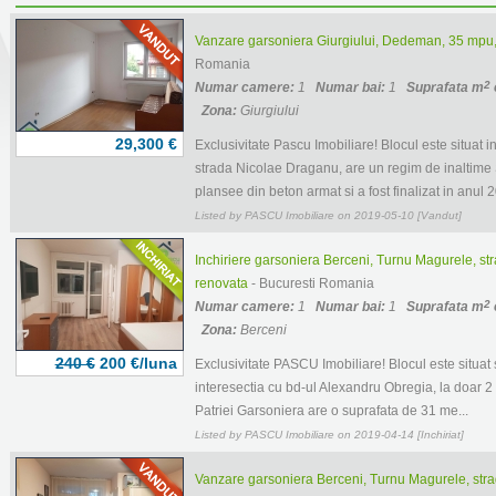
Vanzare garsoniera Giurgiului, Dedeman, 35 mpu,
Romania
2
Numar camere:
1
Numar bai:
1
Suprafata m
Zona:
Giurgiului
29,300 €
Exclusivitate Pascu Imobiliare! Blocul este situat
strada Nicolae Draganu, are un regim de inaltime S
plansee din beton armat si a fost finalizat in anul 2
Listed by PASCU Imobiliare on 2019-05-10 [Vandut]
Inchiriere garsoniera Berceni, Turnu Magurele, str
renovata
- Bucuresti Romania
2
Numar camere:
1
Numar bai:
1
Suprafata m
Zona:
Berceni
240 €
200 €/luna
Exclusivitate PASCU Imobiliare! Blocul este situat
interesectia cu bd-ul Alexandru Obregia, la doar 2 
Patriei Garsoniera are o suprafata de 31 me...
Listed by PASCU Imobiliare on 2019-04-14 [Inchiriat]
Vanzare garsoniera Berceni, Turnu Magurele, strad