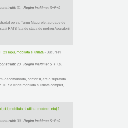
construiti:
31
Regim inaltime:
S+P+9
 stradal pe str. Turnu Magurele, aproape de
statii RATB fata de statia de metrou Aparatorii
, 23 mpu, mobilata si utilata
- Bucuresti
construiti:
23
Regim inaltime:
S+P+10
mi-decomandata, confort II, are o suprafata
din 10. Se vinde mobilata si utilata complet,
 cf I, mobilata si utilata modern, etaj 1
-
construiti:
30
Regim inaltime:
S+P+9