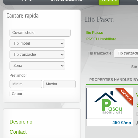
Cautare rapida
Ilie Pascu
Ilie Pascu
PASCU Imobiliare
Tip tranzactie:
Sor
Pret imobil
PROPERTIES HANDLED BY 
Despre noi
450 €/mp
Contact