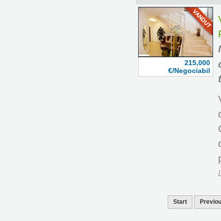
215,000
€/Negociabil
Start
Previo