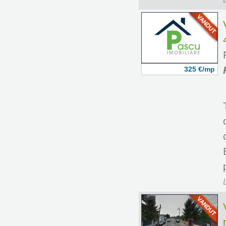
325 €/mp