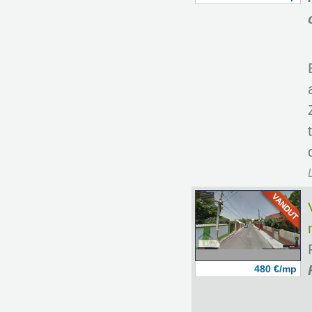
480 €/mp