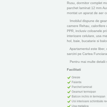
Rusu, dormitor complet mobi
parchet laminat 12 mm Aust
montat un aparat de aer 
Imobilul dispune de geam
camere Rehau, calorifere di
PPR, inclusiv coloanele pri
interioare celulare, usa meta
hol, baie, bucatarie si balc
Apartamentul este liber, dis
sarcini pe Cartea Funciara
Pentru mai multe detalii si
Facilitati
Gresie
Faianta
Parchet laminat
Geamuri termopan
Balcon inchis in termopan
Usi interioare schimbate re
Usa metalica