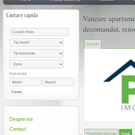
Cautare rapida
Vanzare apartament
decomandat, reno
Poze (0)
Pret imobil
Despre noi
Contact
Prezentare generala
Detalii