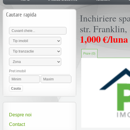
Cautare rapida
Inchiriere sp
str. Franklin,
1,000 €/luna
Poze (0)
Pret imobil
Despre noi
Contact