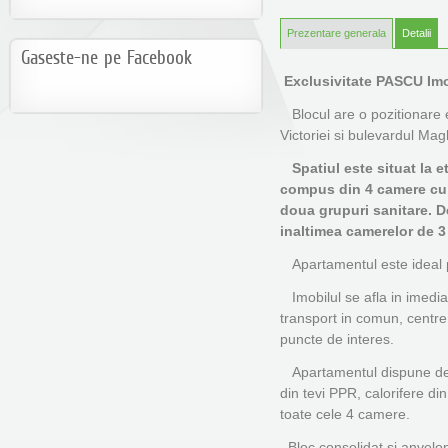
Prezentare generala
Detalii
Gaseste-ne pe Facebook
Exclusivitate PASCU Imo
Blocul are o pozitionare 
Victoriei si bulevardul Mag
Spatiul este situat la eta
compus din 4 camere cu i
doua grupuri sanitare. D
inaltimea camerelor de 3 m
Apartamentul este ideal pen
Imobilul se afla in imedia
transport in comun, centre u
puncte de interes.
Apartamentul dispune de ce
din tevi PPR, calorifere di
toate cele 4 camere.
Bloc consolidat si anvelop