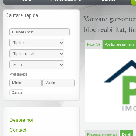
Cautare rapida
Vanzare garsonier
bloc reabilitat, f
Poze (0)
Pozitionare pe harta
Pret imobil
Despre noi
Contact
Prezentare generala
Detalii